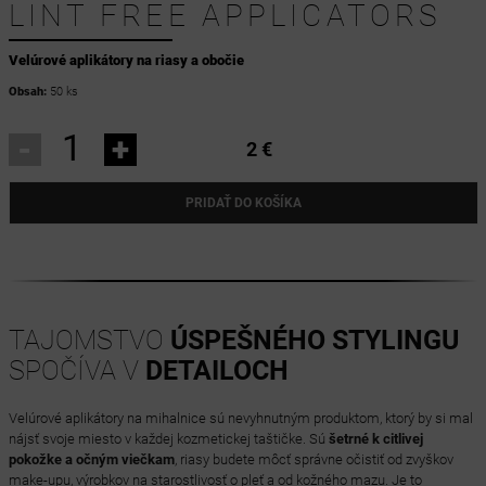
LINT FREE APPLICATORS
Velúrové aplikátory na riasy a obočie
Obsah:
50 ks
-
+
2 €
PRIDAŤ DO KOŠÍKA
TAJOMSTVO
ÚSPEŠNÉHO STYLINGU
SPOČÍVA V
DETAILOCH
Velúrové aplikátory na mihalnice sú nevyhnutným produktom, ktorý by si mal
nájsť svoje miesto v každej kozmetickej taštičke. Sú
šetrné k citlivej
pokožke a očným viečkam
, riasy budete môcť správne očistiť od zvyškov
make-upu, výrobkov na starostlivosť o pleť a od kožného mazu. Je to