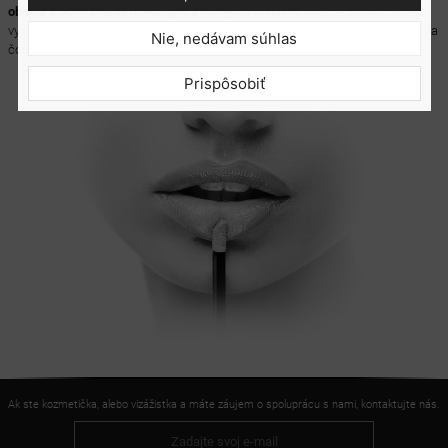
obočia a odstránenie make-upu a umelých mihalníc
. Keďže sú vyrobené z
vysoko kvalitných materiálov, nezanechávajú na riasach žiadne vlákna, vďaka
Nie, nedávam súhlas
čomu je vaša práca mimoriadne uspokojivá a efektívna.
Prispôsobiť
Ak ste kozmetička, alebo vizážistka a máte záujem o spoluprácu s nami, kontaktujte nás.