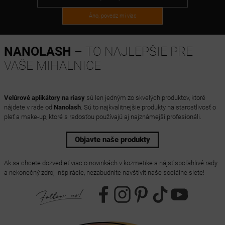
Áno, povedz mi viac
NANOLASH
– TO NAJLEPŠIE PRE
VAŠE MIHALNICE
Velúrové aplikátory na riasy
sú len jedným zo skvelých produktov, ktoré
nájdete v rade od
Nanolash
. Sú to najkvalitnejšie produkty na starostlivosť o
pleť a make-up, ktoré s radosťou používajú aj najznámejší profesionáli.
Objavte naše produkty
Ak sa chcete dozvedieť viac o novinkách v kozmetike a nájsť spoľahlivé rady
a nekonečný zdroj inšpirácie, nezabudnite navštíviť naše sociálne siete!