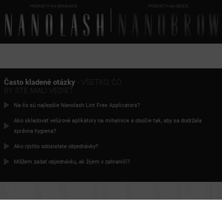
PRODUKTY NA MIHALNICE
PRODUKTY NA OBOČIE
Často kladené otázky
- VŠETKO, ČO
BY STE MALI VEDIEŤ
Na čo sú najlepšie Nanolash Lint Free Applicators?
Ako skladovať velúrové aplikátory na mihalnice a obočie tak, aby sa dodržala
správna hygiena?
Ako rýchlo odosielate objednávky?
Môžem zadať objednávku, ak žijem v zahraničí?
JE ČAS NA
DOKONALÉ RIASY