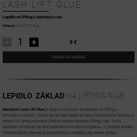
LASH LIFT GLUE
Lepidlo na lifting a lamináciu rias
Veľkosť:
5 ml / 0,17 fl oz
-
+
9 €
PRIDAŤ DO KOŠÍKA
LEPIDLO
,
ZÁKLAD
NA LIFTING RIAS
Nanolash Lash Lift Glue
je ďalším kľúčovým produktom na lifting a
lamináciu mihalníc. Zaručí, že sa riasy dobre prilepia na silikónové natáčky, a
potom ich ľahko podrobíte ďalším krokom procesu liftingu rias. Tenký
aplikátor umožňuje naniesť optimálne množstvo prípravku. V prípade potreby
môžete lepidlo naniesť aj pod silikónovú natáčku, aby lepšie držala.