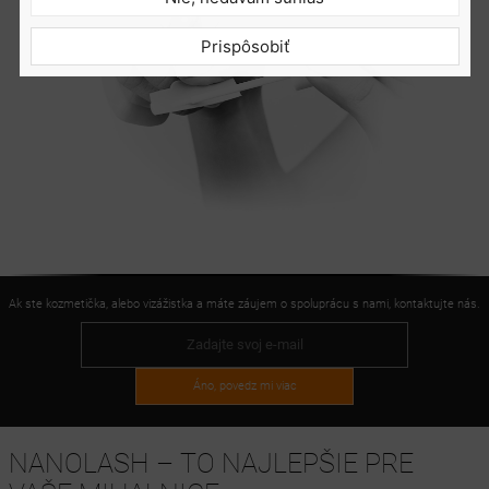
Prispôsobiť
Ak ste kozmetička, alebo vizážistka a máte záujem o spoluprácu s nami, kontaktujte nás.
Áno, povedz mi viac
NANOLASH – TO NAJLEPŠIE PRE